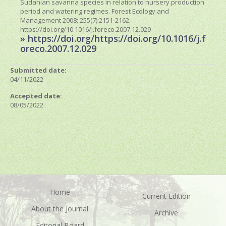
Sudanian savanna species in relation to nursery production
period and watering regimes. Forest Ecology and
Management 2008; 255(7):2151-2162.
https://doi.org/10.1016/j.foreco.2007.12.029
» https://doi.org/https://doi.org/10.1016/j.f
oreco.2007.12.029
Submitted date:
04/11/2022
Accepted date:
08/05/2022
Home
Current Edition
About the Journal
Archive
Editorial Board