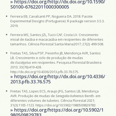
» https://doi.org/http://dx.doi.org/10.1590/
S0100-67622011000300005
Ferreira EB, Cavalcanti PP, Nogueira DA. 2018. Pacote
Experimental Designs (Portuguese). R package version 3.5.3.
2019.
Ferreira MS, Santos JZL, Tucci CAF, Costa LV. Crescimento
inicial de itaúba e macacaúba em recipientes de diferentes
tamanhos. Ciência Florestal Santa Maria2017; 27(2): 499-508.
Freitas TAS, Silva PSP, Peixinho JB, Mendonça AVR, Santos
LB. Crescimento e ciclo de produção de mudas
de
Eucalyptus
em recipientes. Pesquisa Florestal Brasileira
2013; 33(76):419-428.
http://dx.doi.org/10.4336/2013.pfb.33.76.575.
» https://doi.org/http://dx.doi.org/10.4336/
2013.pfb.33.76.575
Freitas TAS, Lopes ECS, Araujo JFG, Santos LB, Mendonça
AVR. Produção de mudas de
Senegalia bahiensis
Benth. em
diferentes volumes de tubetes. Ciência Florestal 2021;
31(3):1105-1123. https://doi.org/10.5902/1980509829783
» https://doi.org/https://doi.org/10.5902/1
980509829783