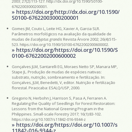
2003; 27(2):113-127. http://dx.doi.org/10.1590/S0100-
67622003000200001.
» https://doi.org/http://dx.doi.org/10.1590/
S0100-67622003000200001
Gomes JM, Couto L, Leite HG, Xavier A, Garcia SLR.
Parâmetros morfológicos na avaliação da qualidade de
mudas de
Eucalyptus grandis
Revista Árvore 2002; 26(4):515-
523. https://doi.org/10.1590/S0100-67622002000600002.
» https://doi.org/https://doi.org/10.1590/S
0100-67622002000600002
Gonçalves JLM, Santarelli EG, Moraes Netto SP, Manara MP,
Stape JL. Produção de mudas de espécies nativas:
substrato, nutrição, sombreamento e fertilização. In:
Gonçalves, JLM, Benedetti, V, editor. Nutrição e fertilização
florestal. Piracicaba: ESALQ/USP, 2000.
Gregorio N, Herbohn J, Harrison S, Pasa A, Ferraren A.
Regulating the Quality of Seedlings for Forest Restoration:
Lessons from the National Greening Program in the
Philippines. Small-scale Forestry 2017; 16(1):83-102.
https://doi.org/10.1007/s11842-016-9344-z
» https://doi.org/https://doi.org/10.1007/s
11842-016-9344-z