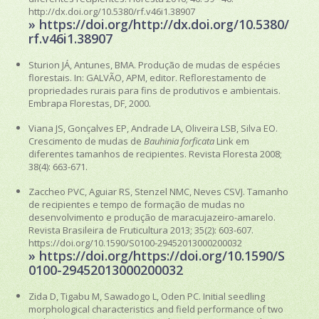
http://dx.doi.org/10.5380/rf.v46i1.38907
» https://doi.org/http://dx.doi.org/10.5380/
rf.v46i1.38907
Sturion JÁ, Antunes, BMA. Produção de mudas de espécies
florestais. In: GALVÃO, APM, editor. Reflorestamento de
propriedades rurais para fins de produtivos e ambientais.
Embrapa Florestas, DF, 2000.
Viana JS, Gonçalves EP, Andrade LA, Oliveira LSB, Silva EO.
Crescimento de mudas de
Bauhinia forficata
Link em
diferentes tamanhos de recipientes. Revista Floresta 2008;
38(4): 663-671.
Zaccheo PVC, Aguiar RS, Stenzel NMC, Neves CSVJ. Tamanho
de recipientes e tempo de formação de mudas no
desenvolvimento e produção de maracujazeiro-amarelo.
Revista Brasileira de Fruticultura 2013; 35(2): 603-607.
https://doi.org/10.1590/S0100-29452013000200032
» https://doi.org/https://doi.org/10.1590/S
0100-29452013000200032
Zida D, Tigabu M, Sawadogo L, Oden PC. Initial seedling
morphological characteristics and field performance of two