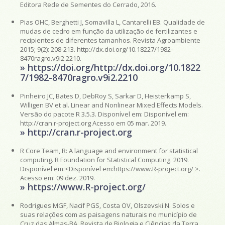
Editora Rede de Sementes do Cerrado, 2016.
Pias OHC, Berghetti J, Somavilla L, Cantarelli EB. Qualidade de
mudas de cedro em função da utilização de fertilizantes e
recipientes de diferentes tamanhos. Revista Agroambiente
2015; 9(2): 208-213. http://dx.doi.org/10.18227/1982-
8470ragro.v9i2.2210.
» https://doi.org/http://dx.doi.org/10.1822
7/1982-8470ragro.v9i2.2210
Pinheiro JC, Bates D, DebRoy S, Sarkar D, Heisterkamp S,
Willigen BV et al. Linear and Nonlinear Mixed Effects Models.
Versão do pacote R 3.5.3. Disponível em: Disponível em:
http://cran.r-project.org Acesso em 05 mar. 2019.
» http://cran.r-project.org
R Core Team, R: A language and environment for statistical
computing. R Foundation for Statistical Computing. 2019.
Disponível em:<Disponível em:https://www.R-project.org/ >.
Acesso em: 09 dez. 2019.
» https://www.R-project.org/
Rodrigues MGF, Nacif PGS, Costa OV, Olszevski N. Solos e
suas relações com as paisagens naturais no município de
Cruz das Almas-BA. Revista de Biologia e Ciências da Terra