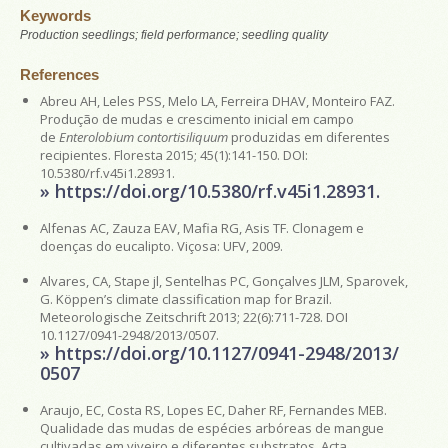
Keywords
Production seedlings; field performance; seedling quality
References
Abreu AH, Leles PSS, Melo LA, Ferreira DHAV, Monteiro FAZ.
Produção de mudas e crescimento inicial em campo
de
Enterolobium contortisiliquum
produzidas em diferentes
recipientes. Floresta 2015; 45(1):141-150. DOI:
10.5380/rf.v45i1.28931.
» https://doi.org/10.5380/rf.v45i1.28931.
Alfenas AC, Zauza EAV, Mafia RG, Asis TF. Clonagem e
doenças do eucalipto. Viçosa: UFV, 2009.
Alvares, CA, Stape jl, Sentelhas PC, Gonçalves JLM, Sparovek,
G. Köppen’s climate classification map for Brazil.
Meteorologische Zeitschrift 2013; 22(6):711-728. DOI
10.1127/0941-2948/2013/0507.
» https://doi.org/10.1127/0941-2948/2013/
0507
Araujo, EC, Costa RS, Lopes EC, Daher RF, Fernandes MEB.
Qualidade das mudas de espécies arbóreas de mangue
cultivadas em viveiro e diferentes substratos. Acta