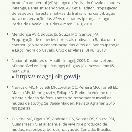
proteção ambiental (APA): Lago da Pedra do Cavalo e Joanes
Ipitanga, Bahia. In: Mendonça, AVR et al. editor. Propagação
de espécies florestais nativas da Bahia: uma contribuição
para conservação das APAs de Joanes-Ipitanga e Lago
Pedra do Cavalo. Cruz das Almas: UFRB, 2018.
Mendonça AVR, Souza, JS, Souza MO, Santos JPA.
Propagação de espécies florestais nativas da Bahia: uma
contribuição para conservação das APAs de Joanes-Ipitanga
e Lago Pedra do Cavalo. Cruz das Almas: UFRB , 2018.
National Institutes of Health. ImageJ, 2004. Disponível em:
<Disponível em:https://imagej.nih.gov/ij/ >. Acesso em: 05
mar. 2018.
» https://imagej.nih.gov/ij/
Navroski MC, Nicoletti MF, Lovatel QC, Pereira MO, Tonett EL,
Mazzo MV, Meneguzzi A, Felippe D. Efeito do volume do
tubete e doses de fertilizantes no crescimento inicial de
mudas de
Eucalyptus dunnii
Maiden. Revista Agrarian 2016;
9(31):26-33.
Oliveira MC, Ogata RS, Andrade GA, Santos DS, Souza RM,
Guimaraes TG et al. Manual de viveiro e produção de
mudas: espécies arbóreas nativas do Cerrado. Brasília: