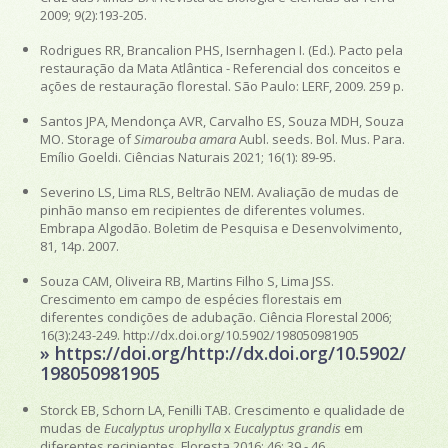
2009; 9(2):193-205.
Rodrigues RR, Brancalion PHS, Isernhagen I. (Ed.). Pacto pela
restauração da Mata Atlântica - Referencial dos conceitos e
ações de restauração florestal. São Paulo: LERF, 2009. 259 p.
Santos JPA, Mendonça AVR, Carvalho ES, Souza MDH, Souza
MO. Storage of
Simarouba amara
Aubl. seeds. Bol. Mus. Para.
Emílio Goeldi. Ciências Naturais 2021; 16(1): 89-95.
Severino LS, Lima RLS, Beltrão NEM. Avaliação de mudas de
pinhão manso em recipientes de diferentes volumes.
Embrapa Algodão. Boletim de Pesquisa e Desenvolvimento,
81, 14p. 2007.
Souza CAM, Oliveira RB, Martins Filho S, Lima JSS.
Crescimento em campo de espécies florestais em
diferentes condições de adubação. Ciência Florestal 2006;
16(3):243-249. http://dx.doi.org/10.5902/198050981905
» https://doi.org/http://dx.doi.org/10.5902/
198050981905
Storck EB, Schorn LA, Fenilli TAB. Crescimento e qualidade de
mudas de
Eucalyptus urophylla
x
Eucalyptus grandis
em
diferentes recipientes. Floresta 2016; 46: 39 - 46.