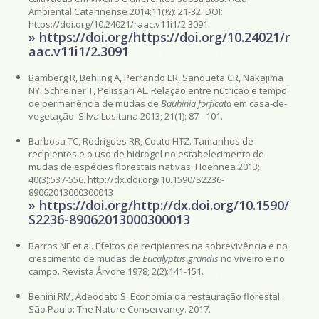
Ambiental Catarinense 2014;11(½): 21-32. DOI:
https://doi.org/10.24021/raac.v11i1/2.3091
» https://doi.org/https://doi.org/10.24021/r
aac.v11i1/2.3091
Bamberg R, Behling A, Perrando ER, Sanqueta CR, Nakajima
NY, Schreiner T, Pelissari AL. Relação entre nutrição e tempo
de permanência de mudas de
Bauhinia forficata
em casa-de-
vegetação. Silva Lusitana 2013; 21(1): 87 - 101.
Barbosa TC, Rodrigues RR, Couto HTZ. Tamanhos de
recipientes e o uso de hidrogel no estabelecimento de
mudas de espécies florestais nativas. Hoehnea 2013;
40(3):537-556. http://dx.doi.org/10.1590/S2236-
89062013000300013
» https://doi.org/http://dx.doi.org/10.1590/
S2236-89062013000300013
Barros NF et al. Efeitos de recipientes na sobrevivência e no
crescimento de mudas de
Eucalyptus grandis
no viveiro e no
campo. Revista Árvore 1978; 2(2):141-151.
Benini RM, Adeodato S. Economia da restauração florestal.
São Paulo: The Nature Conservancy. 2017.