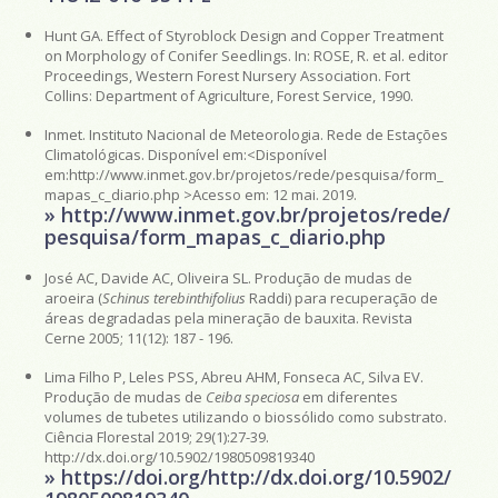
Hunt GA. Effect of Styroblock Design and Copper Treatment
on Morphology of Conifer Seedlings. In: ROSE, R. et al. editor
Proceedings, Western Forest Nursery Association. Fort
Collins: Department of Agriculture, Forest Service, 1990.
Inmet. Instituto Nacional de Meteorologia. Rede de Estações
Climatológicas. Disponível em:<Disponível
em:http://www.inmet.gov.br/projetos/rede/pesquisa/form_
mapas_c_diario.php >Acesso em: 12 mai. 2019.
» http://www.inmet.gov.br/projetos/rede/
pesquisa/form_mapas_c_diario.php
José AC, Davide AC, Oliveira SL. Produção de mudas de
aroeira (
Schinus terebinthifolius
Raddi) para recuperação de
áreas degradadas pela mineração de bauxita. Revista
Cerne 2005; 11(12): 187 - 196.
Lima Filho P, Leles PSS, Abreu AHM, Fonseca AC, Silva EV.
Produção de mudas de
Ceiba speciosa
em diferentes
volumes de tubetes utilizando o biossólido como substrato.
Ciência Florestal 2019; 29(1):27-39.
http://dx.doi.org/10.5902/1980509819340
» https://doi.org/http://dx.doi.org/10.5902/