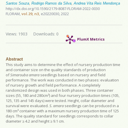
Santos Souza
,
Rodrigo Ramos da Silva
,
Andrea Vita Reis Mendonça
http://dx.doi.org/10.1590/2179-8087-FLORAM-2022-0030
FLORAM,
vol.29, n3,
e20220030, 2022
Views: 1903
Downloads: 0
PlumX Metrics
Abstract
This study aims to determine the effect of nursery production time
and container size on the quality standards of production
of
Simarouba amara
seedlings based on nursery and field
performance. The work was conducted in two phases: evaluation
of nursery growth and field performance. A completely
randomized design was used in both phases. Three container
sizes (55, 180 and 280cm³) and four nursery production times (105,
125, 135 and 145 days) were tested. Height, collar diameter and
survival were evaluated.
S. amara
seedlings can be produced in a
180 cm³ container with a maximum nursery production time of 125
days. The quality standard for seedlings corresponds to collar
diameter ≥ 4.2 and height ≥ 9.1 cm.