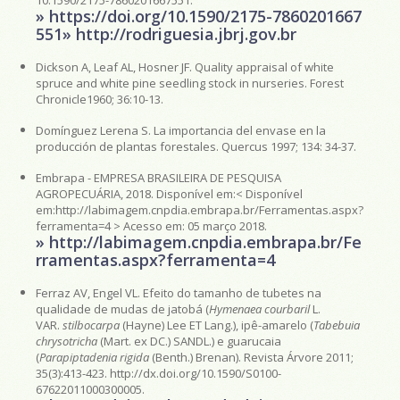
» https://doi.org/10.1590/2175-7860201667
551
» http://rodriguesia.jbrj.gov.br
Dickson A, Leaf AL, Hosner JF. Quality appraisal of white
spruce and white pine seedling stock in nurseries. Forest
Chronicle1960; 36:10-13.
Domínguez Lerena S. La importancia del envase en la
producción de plantas forestales. Quercus 1997; 134: 34-37.
Embrapa - EMPRESA BRASILEIRA DE PESQUISA
AGROPECUÁRIA, 2018. Disponível em:< Disponível
em:http://labimagem.cnpdia.embrapa.br/Ferramentas.aspx?
ferramenta=4 > Acesso em: 05 março 2018.
» http://labimagem.cnpdia.embrapa.br/Fe
rramentas.aspx?ferramenta=4
Ferraz AV, Engel VL. Efeito do tamanho de tubetes na
qualidade de mudas de jatobá (
Hymenaea courbaril
L.
VAR.
stilbocarpa
(Hayne) Lee ET Lang.), ipê-amarelo (
Tabebuia
chrysotricha
(Mart. ex DC.) SANDL.) e guarucaia
(
Parapiptadenia rigida
(Benth.) Brenan). Revista Árvore 2011;
35(3):413-423. http://dx.doi.org/10.1590/S0100-
67622011000300005.