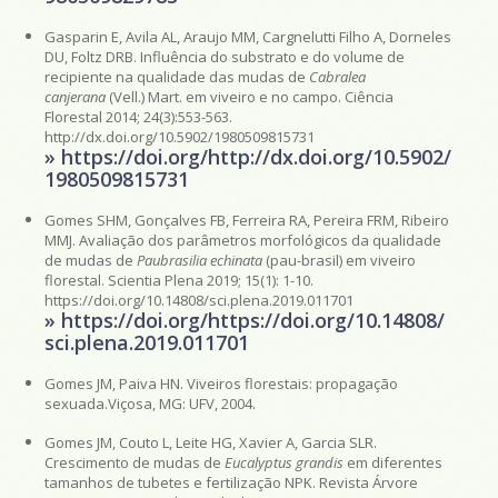
Gasparin E, Avila AL, Araujo MM, Cargnelutti Filho A, Dorneles
DU, Foltz DRB. Influência do substrato e do volume de
recipiente na qualidade das mudas de
Cabralea
canjerana
(Vell.) Mart. em viveiro e no campo. Ciência
Florestal 2014; 24(3):553-563.
http://dx.doi.org/10.5902/1980509815731
» https://doi.org/http://dx.doi.org/10.5902/
1980509815731
Gomes SHM, Gonçalves FB, Ferreira RA, Pereira FRM, Ribeiro
MMJ. Avaliação dos parâmetros morfológicos da qualidade
de mudas de
Paubrasilia echinata
(pau-brasil) em viveiro
florestal. Scientia Plena 2019; 15(1): 1-10.
https://doi.org/10.14808/sci.plena.2019.011701
» https://doi.org/https://doi.org/10.14808/
sci.plena.2019.011701
Gomes JM, Paiva HN. Viveiros florestais: propagação
sexuada.Viçosa, MG: UFV, 2004.
Gomes JM, Couto L, Leite HG, Xavier A, Garcia SLR.
Crescimento de mudas de
Eucalyptus grandis
em diferentes
tamanhos de tubetes e fertilização NPK. Revista Árvore