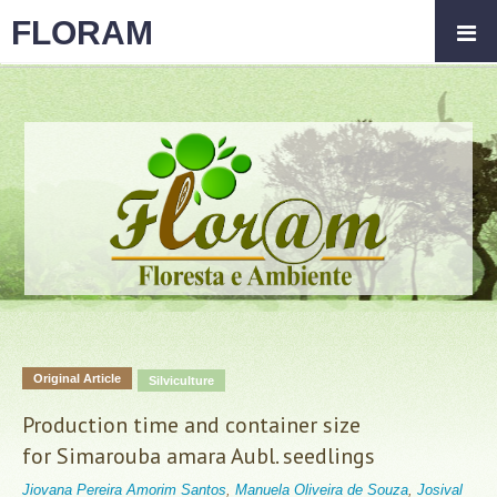
FLORAM
Original Article
Silviculture
Production time and container size
for Simarouba amara Aubl. seedlings
Jiovana Pereira Amorim Santos
,
Manuela Oliveira de Souza
,
Josival