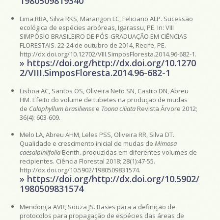
1980509819340
Lima RBA, Silva RKS, Marangon LC, Feliciano ALP. Sucessão
ecológica de espécies arbóreas, Igarassu, PE. In: VIII
SIMPÓSIO BRASILEIRO DE PÓS-GRADUAÇÃO EM CIÊNCIAS
FLORESTAIS. 22-24 de outubro de 2014, Recife, PE.
http://dx.doi.org/10.12702/VIII.SimposFloresta.2014.96-682-1.
» https://doi.org/http://dx.doi.org/10.1270
2/VIII.SimposFloresta.2014.96-682-1
Lisboa AC, Santos OS, Oliveira Neto SN, Castro DN, Abreu
HM. Efeito do volume de tubetes na produção de mudas
de
Calophyllum brasiliense
e
Toona ciliata
Revista Árvore 2012;
36(4): 603-609.
Melo LA, Abreu AHM, Leles PSS, Oliveira RR, Silva DT.
Qualidade e crescimento inicial de mudas de
Mimosa
caesalpiniifolia
Benth. produzidas em diferentes volumes de
recipientes. Ciência Florestal 2018; 28(1):47-55.
http://dx.doi.org/10.5902/1980509831574.
» https://doi.org/http://dx.doi.org/10.5902/
1980509831574
Mendonça AVR, Souza JS. Bases para a definição de
protocolos para propagação de espécies das áreas de