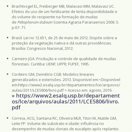
Brachtvogel EL, Freiberger MB, Malavasi MM, Malavasi UC.
Efeitos do uso de um fertilizante de lenta disponibilidade e
do volume do recipiente na formação de mudas
de
Peltophorum dubium
Scientia Agraria Paranaensis 2006: 5:
p.67- 71.
Brasil. Lei no 12.651, de 25 de maio de 2012. Dispõe sobre a
proteção da vegetação nativa e dá outras providências.
Brasília: Congresso Nacional, 2012.
Carneiro JGA. Produção e controle de qualidade de mudas
florestais. Curitiba: UENF; UFPR; FUPEF, 1995.
Cordeiro GM, Demétrio CGB. Modelos lineares
generalizados e extensões. 2013. Disponível em:<Disponível
em:https://www2.esalq.usp.br/departamentos/lce/arquivos/
aulas/2011/LCE5806/livro.pdf > Acesso em: agosto, 2019.
» https://www2.esalq.usp.br/departament
os/lce/arquivos/aulas/2011/LCE5806/livro.
pdf
Correia, ACG, Santana RC, Oliveira MLR, Titon M, Ataíde GM,
Leite FP. Volume de substrato e idade: influência no
desempenho de mudas clonais de eucalipto após replantio.