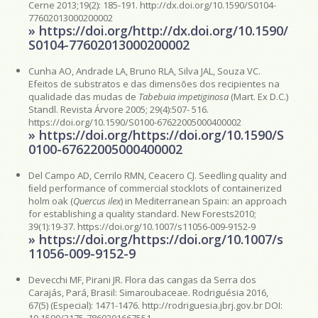
Cerne 2013;19(2): 185-191. http://dx.doi.org/10.1590/S0104-
77602013000200002
» https://doi.org/http://dx.doi.org/10.1590/
S0104-77602013000200002
Cunha AO, Andrade LA, Bruno RLA, Silva JAL, Souza VC.
Efeitos de substratos e das dimensões dos recipientes na
qualidade das mudas de
Tabebuia impetiginosa
(Mart. Ex D.C.)
Standl. Revista Árvore 2005; 29(4):507- 516.
https://doi.org/10.1590/S0100-67622005000400002
» https://doi.org/https://doi.org/10.1590/S
0100-67622005000400002
Del Campo AD, Cerrilo RMN, Ceacero CJ. Seedling quality and
ﬁeld performance of commercial stocklots of containerized
holm oak (
Quercus ilex
) in Mediterranean Spain: an approach
for establishing a quality standard. New Forests2010;
39(1):19-37. https://doi.org/10.1007/s11056-009-9152-9
» https://doi.org/https://doi.org/10.1007/s
11056-009-9152-9
Devecchi MF, Pirani JR. Flora das cangas da Serra dos
Carajás, Pará, Brasil: Simaroubaceae. Rodriguésia 2016,
67(5) (Especial): 1471-1476. http://rodriguesia.jbrj.gov.br DOI:
10.1590/2175-7860201667551.