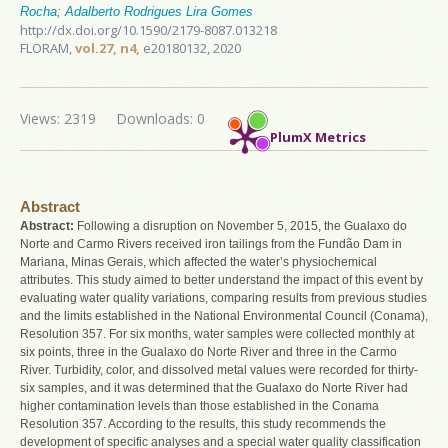
Rocha
;
Adalberto Rodrigues Lira Gomes
http://dx.doi.org/10.1590/2179-8087.013218
FLORAM,
vol.27, n4,
e20180132, 2020
Views: 2319
Downloads: 0
PlumX Metrics
Abstract
Abstract:
Following a disruption on November 5, 2015, the Gualaxo do
Norte and Carmo Rivers received iron tailings from the Fundão Dam in
Mariana, Minas Gerais, which affected the water’s physiochemical
attributes. This study aimed to better understand the impact of this event by
evaluating water quality variations, comparing results from previous studies
and the limits established in the National Environmental Council (Conama),
Resolution 357. For six months, water samples were collected monthly at
six points, three in the Gualaxo do Norte River and three in the Carmo
River. Turbidity, color, and dissolved metal values were recorded for thirty-
six samples, and it was determined that the Gualaxo do Norte River had
higher contamination levels than those established in the Conama
Resolution 357. According to the results, this study recommends the
development of specific analyses and a special water quality classification