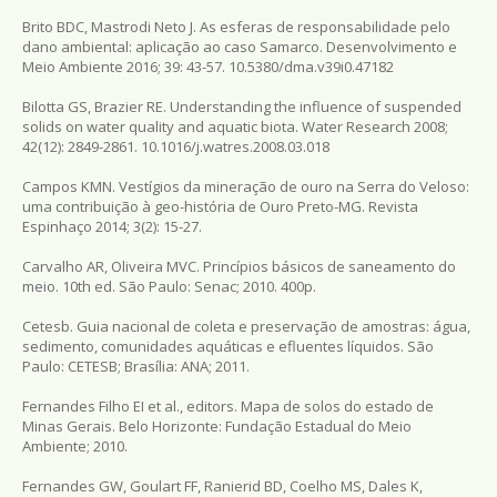
Brito BDC, Mastrodi Neto J. As esferas de responsabilidade pelo
dano ambiental: aplicação ao caso Samarco. Desenvolvimento e
Meio Ambiente 2016; 39: 43-57. 10.5380/dma.v39i0.47182
Bilotta GS, Brazier RE. Understanding the influence of suspended
solids on water quality and aquatic biota. Water Research 2008;
42(12): 2849-2861. 10.1016/j.watres.2008.03.018
Campos KMN. Vestígios da mineração de ouro na Serra do Veloso:
uma contribuição à geo-história de Ouro Preto-MG. Revista
Espinhaço 2014; 3(2): 15-27.
Carvalho AR, Oliveira MVC. Princípios básicos de saneamento do
meio. 10th ed. São Paulo: Senac; 2010. 400p.
Cetesb. Guia nacional de coleta e preservação de amostras: água,
sedimento, comunidades aquáticas e efluentes líquidos. São
Paulo: CETESB; Brasília: ANA; 2011.
Fernandes Filho EI et al., editors. Mapa de solos do estado de
Minas Gerais. Belo Horizonte: Fundação Estadual do Meio
Ambiente; 2010.
Fernandes GW, Goulart FF, Ranierid BD, Coelho MS, Dales K,