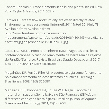
Kabata-Pendias A. Trace elements in soils and plants. 4th ed. New
York: Taylor & Francis; 2011. 505 p.
Kemker C. Stream flow and turbidity are often directly related.
Environmental measurements [Internet]. 2014 [cited 2016 July 7].
Available from:
Available from:
http://www.fondriest.com/environmental-
measurements/wp/content/uploads/2014/06/480x195xturbidity_str
eamflow.jpg.pagespeed.ic.3561OncUTC.jpg
Lacaz FAC, Sousa Porto MF, Pinheiro TMM. Tragédias brasileiras
contemporâneas: o caso do rompimento da barragem de rejeitos
de Fundão/Samarco. Revista Brasileira Saúde Ocupacional 2017;
42:49. 10.1590/2317-6369000016016
Magalhães DP, Ferrão Filho AS. A ecotoxicologia como ferramenta
no biomonitoramento de ecossistemas aquáticos. Oecologia
Brasiliensis 2008; 12(3): 355-381.
Medeiros PRP, Knoppers BA, Souza WFL, Negri E. Aporte de
material em suspensão no baixo rio São Francisco (SE/AL), em
diferentes condições hidrológicas. Brazilian Journal of Aquatic
Science and Technology 2011; 15(1): 42-53.