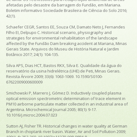
afetadas pelo desastre da barragem do Fundão, em Mariana.
Boletim informativo Sociedade Brasileira de Ciência do Solo 2016;
42(1).
Schaefer CEGR, Santos EE, Souza CM, Damato Neto J, Fernandes
Filho EI, Delpupo C. Historical scenario, physiography and
strategies for environmental rehabilitation of the landscape
affected by the Fundão Dam breaking accident at Mariana, Minas
Gerais State. Arquivos do Museu de História Natural e Jardim
Botânico 2017; 24(1): 104-135.
Silva APS, Dias HCT, Bastos RKX, Silva E. Qualidade da água do
reservatório da usina hidrelétrica (UHE) de Peti, Minas Gerais.
Revista Árvore 2009; 33(6): 1063-1069. 10.1590/S0100-
67622009000600009
Smichowski P, Marrero J, Gómez D. Inductively coupled plasma
optical emission spectrometric determination of trace element in
PM10 airborne particulate matter collected in an industrial area of
Argentina. Microchemical Journal 2005; 80(1): 9-17.
10.1016/j.microc.2004.07.023
Sutton AJ, Fisher TR. Historical changes in water quality at German
Branch in choptank river basin. Water, Air and Soil Pollution 2009;
199(1-4): 353-369. 10.1007/s11270-008-9884-8