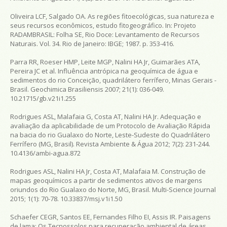
Oliveira LCF, Salgado OA. As regiões fitoecológicas, sua natureza e
seus recursos econômicos, estudo fitogeográfico. In: Projeto
RADAMBRASIL: Folha SE, Rio Doce: Levantamento de Recursos
Naturais. Vol. 34. Rio de Janeiro: IBGE; 1987. p. 353-416.
Parra RR, Roeser HMP, Leite MGP, Nalini HA Jr, Guimarães ATA,
Pereira JC et al. Influência antrópica na geoquímica de água e
sedimentos do rio Conceição, quadrilátero ferrífero, Minas Gerais -
Brasil. Geochimica Brasiliensis 2007; 21(1): 036-049.
10.21715/gb.v21i1.255
Rodrigues ASL, Malafaia G, Costa AT, Nalini HA Jr. Adequação e
avaliação da aplicabilidade de um Protocolo de Avaliação Rápida
na bacia do rio Gualaxo do Norte, Leste-Sudeste do Quadrilátero
Ferrífero (MG, Brasil). Revista Ambiente & Água 2012; 7(2): 231-244.
10.4136/ambi-agua.872
Rodrigues ASL, Nalini HA Jr, Costa AT, Malafaia M. Construção de
mapas geoquímicos a partir de sedimentos ativos de margens
oriundos do Rio Gualaxo do Norte, MG, Brasil. Multi-Science Journal
2015; 1(1): 70-78. 10.33837/msj.v1i1.50
Schaefer CEGR, Santos EE, Fernandes Filho EI, Assis IR. Paisagens
de lama: Os Tecnossolos para recuperação ambiental de áreas