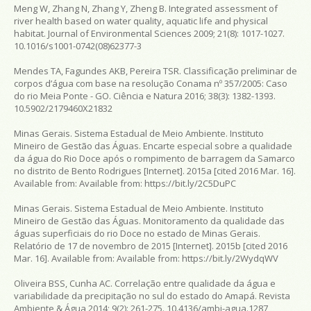
Meng W, Zhang N, Zhang Y, Zheng B. Integrated assessment of
river health based on water quality, aquatic life and physical
habitat. Journal of Environmental Sciences 2009; 21(8): 1017-1027.
10.1016/s1001-0742(08)62377-3
Mendes TA, Fagundes AKB, Pereira TSR. Classificação preliminar de
corpos d’água com base na resolução Conama nº 357/2005: Caso
do rio Meia Ponte - GO. Ciência e Natura 2016; 38(3): 1382-1393.
10.5902/2179460X21832
Minas Gerais. Sistema Estadual de Meio Ambiente. Instituto
Mineiro de Gestão das Águas. Encarte especial sobre a qualidade
da água do Rio Doce após o rompimento de barragem da Samarco
no distrito de Bento Rodrigues [Internet]. 2015a [cited 2016 Mar. 16].
Available from:
Available from:
https://bit.ly/2C5DuPC
Minas Gerais. Sistema Estadual de Meio Ambiente. Instituto
Mineiro de Gestão das Águas. Monitoramento da qualidade das
águas superficiais do rio Doce no estado de Minas Gerais.
Relatório de 17 de novembro de 2015 [Internet]. 2015b [cited 2016
Mar. 16]. Available from:
Available from:
https://bit.ly/2WydqWV
Oliveira BSS, Cunha AC. Correlação entre qualidade da água e
variabilidade da precipitação no sul do estado do Amapá. Revista
Ambiente & Água 2014; 9(2): 261-275. 10.4136/ambi-agua.1287