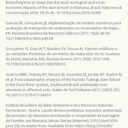
Boescheg N et al. Deep into the mud: ecological and socio-
economic impacts of the dam breach in Mariana, Brazil. Natureza &
Conservação 2016; 14: 35-45. 10.1016/j.ncon.2016.10.003
Garcia GE, Gonçalves JE. Implementação de modelo numérico para
avaliação do transporte de sedimentos no reservatório de Itaipu -
PR. Revista Brasileira de Recursos Hídricos 2011; 16(3): 49-58.
10.21168/rbrh.v16n3.p49-58
Gonçalves IS, Dias HCT, Martins SV, Souza AL. Fatores edáficos e
as variações florísticas de um trecho de mata ciliar do rio Gualaxo
do Norte, Mariana, MG. Revista Árvore 2011; 35(6): 1235-1243.
10.1590/S0100-67622011000700010
Guerra MBB, Teaney BT, Mount, BJ, Asunskis DJ, Jordan BT, Barker RJ
et al. Post-catastrophe analysis of the Fundão Tailings dam failure
in the Doce River system, Southeast Brazil: potentially toxic
elements in affected soils. Water Air Soil Pollution 2017; 228(7): 252.
10.1007/s11270-017-3430-5
Instituto Brasileiro do Meio Ambiente e dos Recursos Naturais
Renováveis - Ibama. Laudo técnico preliminar: impactos ambientais
decorrentes do desastre envolvendo o rompimento da barragem
de Fundão, em Mariana, Minas Gerais [Internet]. 2015 [cited 2016
June 20]. Available from:
Available from:
https://bit.ly/2XmL0RV