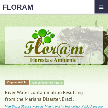
FLORAM
Original Article
Conservation of Nature
River Water Contamination Resulting
from the Mariana Disaster, Brazil
Meri Diana Strauss Foesch
;
Marcio Rocha Francelino
;
Pablo Azevedo