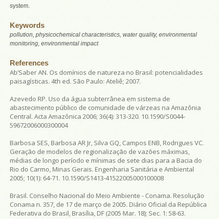
system.
Keywords
pollution, physicochemical characteristics, water quality, environmental
monitoring, environmental impact
References
Ab’Saber AN. Os domínios de natureza no Brasil: potencialidades
paisagísticas. 4th ed. São Paulo: Ateliê; 2007.
Azevedo RP. Uso da água subterrânea em sistema de
abastecimento público de comunidade de várzeas na Amazônia
Central. Acta Amazônica 2006; 36(4): 313-320. 10.1590/S0044-
59672006000300004
Barbosa SES, Barbosa AR Jr, Silva GQ, Campos ENB, Rodrigues VC.
Geração de modelos de regionalização de vazões máximas,
médias de longo período e mínimas de sete dias para a Bacia do
Rio do Carmo, Minas Gerais. Engenharia Sanitária e Ambiental
2005; 10(1): 64-71. 10.1590/S1413-41522005000100008
Brasil. Conselho Nacional do Meio Ambiente - Conama. Resolução
Conama n. 357, de 17 de março de 2005. Diário Oficial da República
Federativa do Brasil, Brasília, DF (2005 Mar. 18); Sec. 1: 58-63.