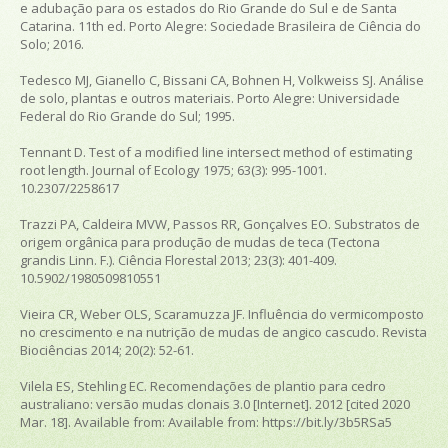
e adubação para os estados do Rio Grande do Sul e de Santa
Catarina
. 11th ed. Porto Alegre: Sociedade Brasileira de Ciência do
Solo; 2016.
Tedesco MJ, Gianello C, Bissani CA, Bohnen H, Volkweiss SJ.
Análise
de solo, plantas e outros materiais
. Porto Alegre: Universidade
Federal do Rio Grande do Sul; 1995.
Tennant D. Test of a modified line intersect method of estimating
root length.
Journal of Ecology
1975; 63(3): 995-1001.
10.2307/2258617
Trazzi PA, Caldeira MVW, Passos RR, Gonçalves EO. Substratos de
origem orgânica para produção de mudas de teca (
Tectona
grandis
Linn. F.).
Ciência Florestal
2013; 23(3): 401-409.
10.5902/1980509810551
Vieira CR, Weber OLS, Scaramuzza JF. Influência do vermicomposto
no crescimento e na nutrição de mudas de angico cascudo.
Revista
Biociências
2014; 20(2): 52-61.
Vilela ES, Stehling EC.
Recomendações de plantio para cedro
australiano: versão mudas clonais 3.0
[Internet]. 2012 [cited 2020
Mar. 18]. Available from:
Available from:
https://bit.ly/3b5RSa5