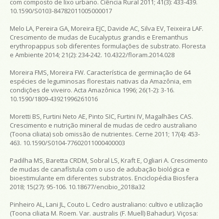
com composto de lixo urbano.
Ciência Rural
2011; 41(3): 433-439.
10.1590/S0103-84782011005000017
Melo LA, Pereira GA, Moreira EJC, Davide AC, Silva EV, Teixeira LAF.
Crescimento de mudas de
Eucalyptus grandis
e
Eremanthus
erythropappus
sob diferentes formulações de substrato.
Floresta
e Ambiente
2014; 21(2): 234-242. 10.4322/floram.2014.028
Moreira FMS, Moreira FW. Característica de germinação de 64
espécies de leguminosas florestais nativas da Amazônia, em
condições de viveiro.
Acta Amazônica
1996; 26(1-2): 3-16.
10.1590/1809-43921996261016
Moretti BS, Furtini Neto AE, Pinto SIC, Furtini IV, Magalhães CAS.
Crescimento e nutrição mineral de mudas de cedro australiano
(
Toona ciliata
) sob omissão de nutrientes.
Cerne
2011; 17(4): 453-
463. 10.1590/S0104-77602011000400003
Padilha MS, Baretta CRDM, Sobral LS, Kraft E, Ogliari A. Crescimento
de mudas de canafístula com o uso de adubação biológica e
bioestimulante em diferentes substratos.
Enciclopédia Biosfera
2018; 15(27): 95-106. 10.18677/encibio_2018a32
Pinheiro AL, Lani JL, Couto L.
Cedro australiano: cultivo e utilização
(
Toona ciliata M. Roem. Var. australis (F. Muell) Bahadur)
. Viçosa: