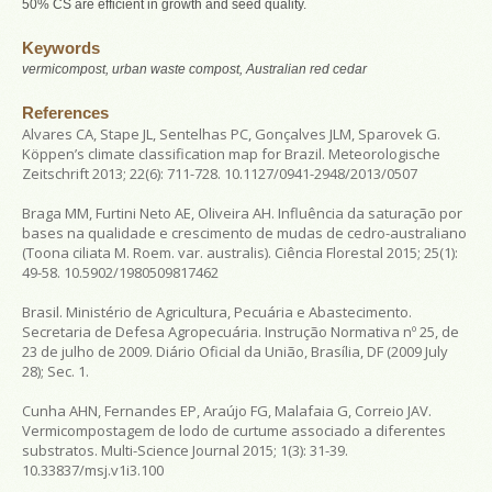
50% CS are efficient in growth and seed quality.
Keywords
vermicompost, urban waste compost, Australian red cedar
References
Alvares CA, Stape JL, Sentelhas PC, Gonçalves JLM, Sparovek G.
Köppen’s climate classification map for Brazil.
Meteorologische
Zeitschrift
2013; 22(6): 711-728. 10.1127/0941-2948/2013/0507
Braga MM, Furtini Neto AE, Oliveira AH. Influência da saturação por
bases na qualidade e crescimento de mudas de cedro-australiano
(
Toona ciliata
M. Roem. var.
australis
).
Ciência Florestal
2015; 25(1):
49-58. 10.5902/1980509817462
Brasil. Ministério de Agricultura, Pecuária e Abastecimento.
Secretaria de Defesa Agropecuária. Instrução Normativa nº 25, de
23 de julho de 2009.
Diário Oficial da União
, Brasília, DF (2009 July
28); Sec. 1.
Cunha AHN, Fernandes EP, Araújo FG, Malafaia G, Correio JAV.
Vermicompostagem de lodo de curtume associado a diferentes
substratos.
Multi-Science Journal
2015; 1(3): 31-39.
10.33837/msj.v1i3.100