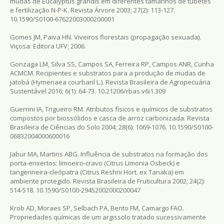
mudas de
Eucalyptus grandis
em diferentes tamanhos de tubetes
e fertilização N-P-K.
Revista Árvore
2003; 27(2): 113-127.
10.1590/S0100-67622003000200001
Gomes JM, Paiva HN.
Viveiros florestais (propagação sexuada)
.
Viçosa: Editora UFV; 2006.
Gonzaga LM, Silva SS, Campos SA, Ferreira RP, Campos ANR, Cunha
ACMCM. Recipientes e substratos para a produção de mudas de
jatobá (
Hymenaea courbaril
L.). Revista Brasileira de Agropecuária
Sustentável 2016; 6(1): 64-73. 10.21206/rbas.v6i1.309
Guerrini IA, Trigueiro RM. Atributos físicos e químicos de substratos
compostos por biossólidos e casca de arroz carbonizada.
Revista
Brasileira de Ciências do Solo
2004; 28(6): 1069-1076. 10.1590/S0100-
06832004000600016
Jabur MA, Martins ABG. Influência de substratos na formação dos
porta-enxertos: limoeiro-cravo (
Citrus Limonia
Osbeck) e
tangerineira-cleópatra (
Citrus Reshni
Hort. ex Tanaka) em
ambiente protegido.
Revista Brasileira de Fruticultura
2002; 24(2):
514-518. 10.1590/S0100-29452002000200047
Krob AD, Moraes SP, Selbach PA, Bento FM, Camargo FAO.
Propriedades químicas de um argissolo tratado sucessivamente