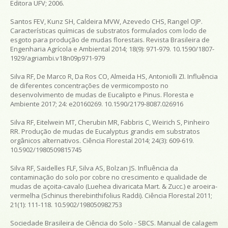
Editora UFV; 2006.
Santos FEV, Kunz SH, Caldeira MVW, Azevedo CHS, Rangel OJP.
Características químicas de substratos formulados com lodo de
esgoto para produção de mudas florestais.
Revista Brasileira de
Engenharia Agrícola e Ambiental
2014; 18(9): 971-979. 10.1590/1807-
1929/agriambi.v18n09p971-979
Silva RF, De Marco R, Da Ros CO, Almeida HS, Antoniolli ZI. Influência
de diferentes concentrações de vermicomposto no
desenvolvimento de mudas de Eucalipto e Pinus.
Floresta e
Ambiente
2017; 24: e20160269. 10.1590/2179-8087.026916
Silva RF, Eitelwein MT, Cherubin MR, Fabbris C, Weirich S, Pinheiro
RR. Produção de mudas de
Eucalyptus grandis
em substratos
orgânicos alternativos.
Ciência Florestal
2014; 24(3): 609-619.
10.5902/1980509815745
Silva RF, Saidelles FLF, Silva AS, Bolzan JS. Influência da
contaminação do solo por cobre no crescimento e qualidade de
mudas de açoita-cavalo (
Luehea divaricata
Mart. & Zucc.) e aroeira-
vermelha (
Schinus therebinthifolius
Raddi).
Ciência Florestal
2011;
21(1): 111-118. 10.5902/198050982753
Sociedade Brasileira de Ciência do Solo - SBCS.
Manual de calagem