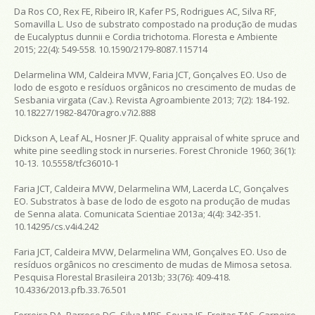
Da Ros CO, Rex FE, Ribeiro IR, Kafer PS, Rodrigues AC, Silva RF,
Somavilla L. Uso de substrato compostado na produção de mudas
de
Eucalyptus dunnii e Cordia trichotoma
.
Floresta e Ambiente
2015; 22(4): 549-558. 10.1590/2179-8087.115714
Delarmelina WM, Caldeira MVW, Faria JCT, Gonçalves EO. Uso de
lodo de esgoto e resíduos orgânicos no crescimento de mudas de
Sesbania virgata
(Cav.).
Revista Agroambiente
2013; 7(2): 184-192.
10.18227/1982-8470ragro.v7i2.888
Dickson A, Leaf AL, Hosner JF. Quality appraisal of white spruce and
white pine seedling stock in nurseries.
Forest Chronicle
1960; 36(1):
10-13. 10.5558/tfc36010-1
Faria JCT, Caldeira MVW, Delarmelina WM, Lacerda LC, Gonçalves
EO. Substratos à base de lodo de esgoto na produção de mudas
de
Senna alata
.
Comunicata Scientiae
2013a; 4(4): 342-351.
10.14295/cs.v4i4.242
Faria JCT, Caldeira MVW, Delarmelina WM, Gonçalves EO. Uso de
resíduos orgânicos no crescimento de mudas de
Mimosa setosa
.
Pesquisa Florestal Brasileira
2013b; 33(76): 409-418.
10.4336/2013.pfb.33.76.501
Ferreira DA, Barroso DG, Silva MPS, Souza JS, Freitas TAS, Carneiro