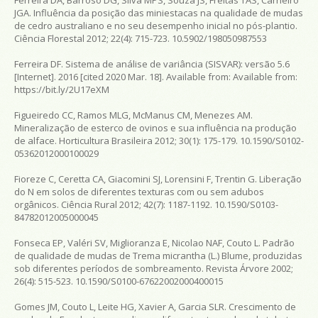
JGA. Influência da posição das miniestacas na qualidade de mudas
de cedro australiano e no seu desempenho inicial no pós-plantio.
Ciência Florestal
2012; 22(4): 715-723. 10.5902/198050987553
Ferreira DF.
Sistema de análise de variância (SISVAR): versão 5.6
[Internet]. 2016 [cited 2020 Mar. 18]. Available from:
Available from:
https://bit.ly/2U17eXM
Figueiredo CC, Ramos MLG, McManus CM, Menezes AM.
Mineralização de esterco de ovinos e sua influência na produção
de alface.
Horticultura Brasileira
2012; 30(1): 175-179. 10.1590/S0102-
05362012000100029
Fioreze C, Ceretta CA, Giacomini SJ, Lorensini F, Trentin G. Liberação
do N em solos de diferentes texturas com ou sem adubos
orgânicos.
Ciência Rural
2012; 42(7): 1187-1192. 10.1590/S0103-
84782012005000045
Fonseca EP, Valéri SV, Miglioranza E, Nicolao NAF, Couto L. Padrão
de qualidade de mudas de
Trema micrantha
(L.) Blume, produzidas
sob diferentes períodos de sombreamento.
Revista Árvore
2002;
26(4): 515-523. 10.1590/S0100-67622002000400015
Gomes JM, Couto L, Leite HG, Xavier A, Garcia SLR. Crescimento de