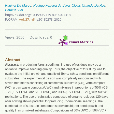
Rudinei De Marco
;
Rodrigo Ferreira da Silva
;
Clovis Orlando Da Ros
;
Patricia Viel
http://dx.doi.org/10.1590/2179-8087.027318
FLORAM,
vol.27, n3,
e20180273, 2020
Views: 2056
Downloads: 0
PlumX Metrics
Abstract
Abstract:
In producing forest seedlings, the use of residues may be an
option to improve seedling quality. Thus, the objective of this study was to
evaluate the initial growth and quality of
Toona ciliata
seedlings on different
substrates. The experimental design was completely randomized with
seven treatments consisting of commercial substrate (CS), vermicompost
(VC), urban waste compost (UWC) and mixtures in proportions of 50% (CS
+ VC, CS + UWC and VC + UWC) and 33% (CS + UWC + VC), with twelve
replications. The use of substrates composed of organic residues 120 days
after sowing shows potential for producing
Toona ciliata
seedlings. The
combination of substrate components provides higher seed growth and
quality than unmixed substrates. Compositions of 50% UWC or 50% VC +