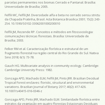
parcelas permanentes nos biomas Cerrado e Pantanal. Brasília:
Universidade de Brasília; 2005.
Felfili MC, Felfili JM. Diversidade alfa e beta no cerrado sensu strictu
da Chapada Pratinha, Brasil. Acta Botanica Brasilica 2001; 15(2): 243-
254. 10.1590/S0102-33062001000200010
Felfili JM, Rezende RP. Conceitos e métodos em fitossociologia:
comunicações técnicas florestais. Brasília: Universidade de
Brasília; 2003.
Felker RM et al. Caracterização florística e estrutural de um
fragmento florestal na região central do Rio Grande do Sul. Nativa
Sino 2018; 6(1): 73-78.
Gauch HG. Multivariate analysis in community ecology. Cambridge:
Cambridge University Press: 1982.
Gonzaga APD, Machado ELM, Felfili JM, Pinto JRR. Brazilian Decidual
Tropical Forest enclaves: floristic, structural and environmental
variations. Brazilian Journal of Botany 2017; 40(2): 417-426.
10.1007/s40415-016-0346-z
Gonzaga APD, Pinto JRR, Machado ELM. Similaridade florística entre
estratos da vegetação em quatro Florestas Estacionais Deciduais