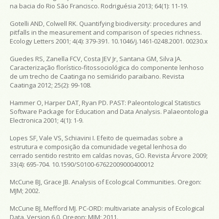
na bacia do Rio São Francisco. Rodriguésia 2013; 64(1): 11-19.
Gotelli AND, Colwell RK. Quantifying biodiversity: procedures and
pitfalls in the measurement and comparison of species richness.
Ecology Letters 2001; 4(4): 379-391. 10.1046/j.1461-0248.2001. 00230.x
Guedes RS, Zanella FCV, Costa JEV Jr, Santana GM, Silva JA.
Caracterização florístico-fitossociológica do componente lenhoso
de um trecho de Caatinga no semiárido paraibano. Revista
Caatinga 2012; 25(2): 99-108.
Hammer O, Harper DAT, Ryan PD. PAST: Paleontological Statistics
Software Package for Education and Data Analysis. Palaeontologia
Electronica 2001; 4(1): 1-9.
Lopes SF, Vale VS, Schiavini I. Efeito de queimadas sobre a
estrutura e composição da comunidade vegetal lenhosa do
cerrado sentido restrito em caldas novas, GO. Revista Árvore 2009;
33(4): 695-704. 10.1590/S0100-67622009000400012
McCune BJ, Grace JB. Analysis of Ecological Communities. Oregon:
MJM; 2002.
McCune BJ, Mefford MJ. PC-ORD: multivariate analysis of Ecological
Data. Version 6.0. Oregon: MJM; 2011.