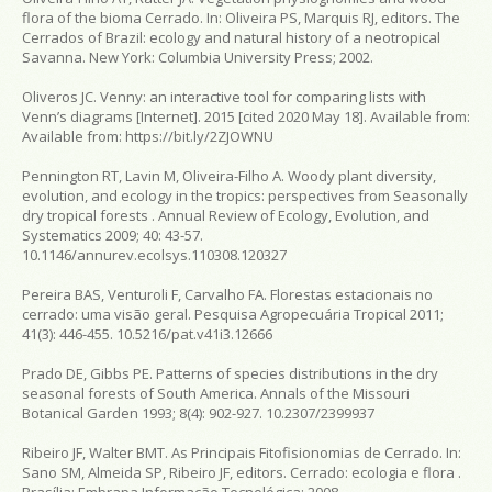
flora of the bioma Cerrado. In: Oliveira PS, Marquis RJ, editors. The
Cerrados of Brazil: ecology and natural history of a neotropical
Savanna. New York: Columbia University Press; 2002.
Oliveros JC. Venny: an interactive tool for comparing lists with
Venn’s diagrams [Internet]. 2015 [cited 2020 May 18]. Available from:
Available from:
https://bit.ly/2ZJOWNU
Pennington RT, Lavin M, Oliveira-Filho A. Woody plant diversity,
evolution, and ecology in the tropics: perspectives from Seasonally
dry tropical forests . Annual Review of Ecology, Evolution, and
Systematics 2009; 40: 43-57.
10.1146/annurev.ecolsys.110308.120327
Pereira BAS, Venturoli F, Carvalho FA. Florestas estacionais no
cerrado: uma visão geral. Pesquisa Agropecuária Tropical 2011;
41(3): 446-455. 10.5216/pat.v41i3.12666
Prado DE, Gibbs PE. Patterns of species distributions in the dry
seasonal forests of South America. Annals of the Missouri
Botanical Garden 1993; 8(4): 902-927. 10.2307/2399937
Ribeiro JF, Walter BMT. As Principais Fitofisionomias de Cerrado. In:
Sano SM, Almeida SP, Ribeiro JF, editors. Cerrado: ecologia e flora .
Brasília: Embrapa Informação Tecnológica; 2008.