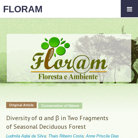
FLORAM
Original Article
Conservation of Nature
Diversity of α and β in Two Fragments
of Seasonal Deciduous Forest
Ludmila Aglai da Silva
;
Thais Ribeiro Costa
;
Anne Priscila Dias