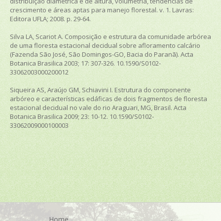
distribuição diamétrica e de altura, volumetria, tendências de
crescimento e áreas aptas para manejo florestal. v. 1. Lavras:
Editora UFLA; 2008. p. 29-64.
Silva LA, Scariot A. Composição e estrutura da comunidade arbórea
de uma floresta estacional decidual sobre afloramento calcário
(Fazenda São José, São Domingos-GO, Bacia do Paranã). Acta
Botanica Brasilica 2003; 17: 307-326. 10.1590/S0102-
33062003000200012
Siqueira AS, Araújo GM, Schiavini I. Estrutura do componente
arbóreo e características edáficas de dois fragmentos de floresta
estacional decidual no vale do rio Araguari, MG, Brasil. Acta
Botanica Brasilica 2009; 23: 10-12. 10.1590/S0102-
33062009000100003
Home