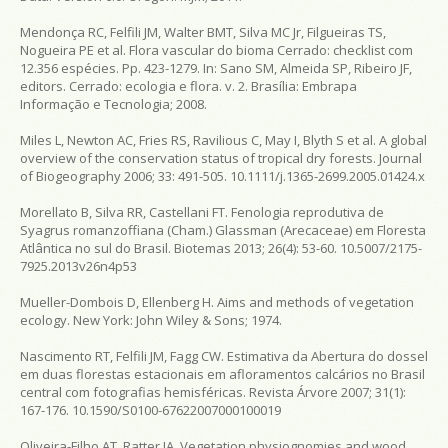
Mendonça RC, Felfili JM, Walter BMT, Silva MC Jr, Filgueiras TS,
Nogueira PE et al. Flora vascular do bioma Cerrado: checklist com
12.356 espécies. Pp. 423-1279. In: Sano SM, Almeida SP, Ribeiro JF,
editors. Cerrado: ecologia e flora. v. 2. Brasília: Embrapa
Informação e Tecnologia; 2008.
Miles L, Newton AC, Fries RS, Ravilious C, May I, Blyth S et al. A global
overview of the conservation status of tropical dry forests. Journal
of Biogeography 2006; 33: 491-505. 10.1111/j.1365-2699.2005.01424.x
Morellato B, Silva RR, Castellani FT. Fenologia reprodutiva de
Syagrus romanzoffiana (Cham.) Glassman (Arecaceae) em Floresta
Atlântica no sul do Brasil. Biotemas 2013; 26(4): 53-60. 10.5007/2175-
7925.2013v26n4p53
Mueller-Dombois D, Ellenberg H. Aims and methods of vegetation
ecology. New York: John Wiley & Sons; 1974.
Nascimento RT, Felfili JM, Fagg CW. Estimativa da Abertura do dossel
em duas florestas estacionais em afloramentos calcários no Brasil
central com fotografias hemisféricas. Revista Árvore 2007; 31(1):
167-176. 10.1590/S0100-67622007000100019
Oliveira-Filho AT, Ratter JA. Vegetation physiognomies and wood