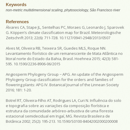
Keywords
non-metric multidimensional scaling, phytosociology, São Francisco river
References
Álvares CA, Stape JL, Sentelhas PC, Moraes G, Leonardo J, Sparovek
G. Köppen’s climate classification map for Brazil. Meteorologische
Zeitschrift 2013; 22(6): 711-728. 10.1127/0941-2948/2013/0507
Alves M, Oliveira RB, Teixeira SR, Guedes MLS, Roque NN.
Levantamento florístico de um remanescente de Mata Atlântica no
litoral norte do Estado da Bahia, Brasil. Hoehnea 2015; 42(3): 581-
595. 10.1590/2236-8906-06/2015
Angiosperm Phylogeny Group − APG. An update of the Angiosperm
Phylogeny Group classification for the orders and families of
flowering plants: APG IV. Botanical Journal of the Linnean Society
2016; 181: 1-20.
Botrel RT, Oliveira-Filho AT, Rodrigues LA, Curi N. Influência do solo
e topografia sobre as variações da composição florística e
estrutura da comunidade arbóreo-arbustiva de uma floresta
estacional semidecidual em Ingaí, MG. Revista Brasileira de
Botânica 2002; 25(2): 195-213. 10.1590/S0100-84042002000200008