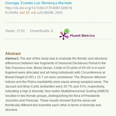
Gonzaga
;
Evandro Luiz Mendonça Machado
http://dx.doi.org/10.1590/2179-8087.028518
FLORAM,
vol.27, n4,
e20180285, 2020
Views: 2150
Downloads: 0
PlumX Metrics
Abstract
Abstract:
The aim of this study was to evaluate the floristic and structural
differences between two fragments of Seasonal Deciduous Forest in the
São Francisco river, Minas Gerais. A total of 25 plots of 20×20 m in each
fragment were allocated and all living individuals with Circumference at
Breast Height (CAP) ≥ 15.7 cm were considered. The Shannon-Wienner
indices and the Pielou equitability were equal among sampled areas. The
Jaccard and Bray-Curtis similarities were 20.7% and 41%, respectively,
indicating a high β diversity. Non-metric Multidimensional Scaling (NMDS)
resulted in two floristic groups, distinguishing the flora of Presidente
Juscelino and Paracatu. These results showed that the areas are
floristically different but resemble each other in terms of diversity and
structure.