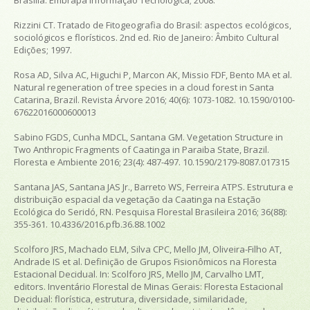
Rizzini CT. Tratado de Fitogeografia do Brasil: aspectos ecológicos,
sociológicos e florísticos. 2nd ed. Rio de Janeiro: Âmbito Cultural
Edições; 1997.
Rosa AD, Silva AC, Higuchi P, Marcon AK, Missio FDF, Bento MA et al.
Natural regeneration of tree species in a cloud forest in Santa
Catarina, Brazil. Revista Árvore 2016; 40(6): 1073-1082. 10.1590/0100-
67622016000600013
Sabino FGDS, Cunha MDCL, Santana GM. Vegetation Structure in
Two Anthropic Fragments of Caatinga in Paraiba State, Brazil.
Floresta e Ambiente 2016; 23(4): 487-497. 10.1590/2179-8087.017315
Santana JAS, Santana JAS Jr., Barreto WS, Ferreira ATPS. Estrutura e
distribuição espacial da vegetação da Caatinga na Estação
Ecológica do Seridó, RN. Pesquisa Florestal Brasileira 2016; 36(88):
355-361. 10.4336/2016.pfb.36.88.1002
Scolforo JRS, Machado ELM, Silva CPC, Mello JM, Oliveira-Filho AT,
Andrade IS et al. Definição de Grupos Fisionômicos na Floresta
Estacional Decidual. In: Scolforo JRS, Mello JM, Carvalho LMT,
editors. Inventário Florestal de Minas Gerais: Floresta Estacional
Decidual: florística, estrutura, diversidade, similaridade,