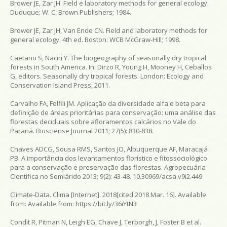
Brower JE, Zar JH. Field e laboratory methods for general ecology.
Duduque: W. C. Brown Publishers; 1984.
Brower JE, Zar JH, Van Ende CN. Field and laboratory methods for
general ecology. 4th ed. Boston: WCB McGraw-Hill; 1998.
Caetano S, Naciri Y. The biogeography of seasonally dry tropical
forests in South America. In: Dirzo R, Young H, Mooney H, Ceballos
G, editors. Seasonally dry tropical forests. London: Ecology and
Conservation Island Press; 2011.
Carvalho FA, Felfili JM. Aplicação da diversidade alfa e beta para
definição de áreas prioritárias para conservação: uma análise das
florestas deciduais sobre afloramentos calcários no Vale do
Paranã. Biosciense Journal 2011; 27(5): 830-838.
Chaves ADCG, Sousa RMS, Santos JO, Albuquerque AF, Maracajá
PB. A importância dos levantamentos florístico e fitossociológico
para a conservação e preservação das florestas. Agropecuária
Científica no Semiárido 2013; 9(2): 43-48. 10.30969/acsa.v9i2.449
Climate-Data. Clima [Internet]. 2018[cited 2018 Mar. 16]. Available
from:
Available from:
https://bit.ly/36iYtN3
Condit R, Pitman N, Leigh EG, Chave J, Terborgh, J, Foster B et al.