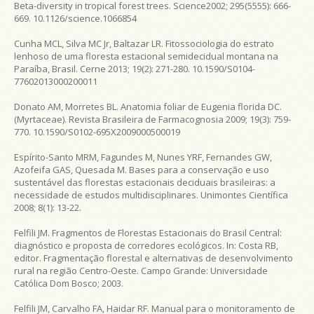
Beta-diversity in tropical forest trees. Science2002; 295(5555): 666-
669. 10.1126/science.1066854
Cunha MCL, Silva MC Jr, Baltazar LR. Fitossociologia do estrato
lenhoso de uma floresta estacional semidecidual montana na
Paraíba, Brasil. Cerne 2013; 19(2): 271-280. 10.1590/S0104-
77602013000200011
Donato AM, Morretes BL. Anatomia foliar de Eugenia florida DC.
(Myrtaceae). Revista Brasileira de Farmacognosia 2009; 19(3): 759-
770. 10.1590/S0102-695X2009000500019
Espírito-Santo MRM, Fagundes M, Nunes YRF, Fernandes GW,
Azofeifa GAS, Quesada M. Bases para a conservação e uso
sustentável das florestas estacionais deciduais brasileiras: a
necessidade de estudos multidisciplinares. Unimontes Científica
2008; 8(1): 13-22.
Felfili JM. Fragmentos de Florestas Estacionais do Brasil Central:
diagnóstico e proposta de corredores ecológicos. In: Costa RB,
editor. Fragmentação florestal e alternativas de desenvolvimento
rural na região Centro-Oeste. Campo Grande: Universidade
Católica Dom Bosco; 2003.
Felfili JM, Carvalho FA, Haidar RF. Manual para o monitoramento de