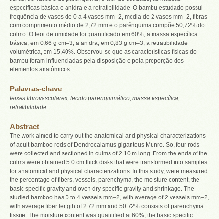
específicas básica e anidra e a retratibilidade. O bambu estudado possui
frequência de vasos de 0 a 4 vasos mm–2, média de 2 vasos mm–2, fibras
com comprimento médio de 2,72 mm e o parênquima compõe 50,72% do
colmo. O teor de umidade foi quantificado em 60%; a massa específica
básica, em 0,66 g cm–3; a anidra, em 0,83 g cm–3; a retratibilidade
volumétrica, em 15,40%. Observou-se que as características físicas do
bambu foram influenciadas pela disposição e pela proporção dos
elementos anatômicos.
Palavras-chave
feixes fibrovasculares, tecido parenquimático, massa específica,
retratibilidade
Abstract
The work aimed to carry out the anatomical and physical characterizations
of adult bamboo rods of Dendrocalamus giganteus Munro. So, four rods
were collected and sectioned in culms of 2.10 m long. From the ends of the
culms were obtained 5.0 cm thick disks that were transformed into samples
for anatomical and physical characterizations. In this study, were measured
the percentage of fibers, vessels, parenchyma, the moisture content, the
basic specific gravity and oven dry specific gravity and shrinkage. The
studied bamboo has 0 to 4 vessels mm–2, with average of 2 vessels mm–2,
with average fiber length of 2.72 mm and 50.72% consists of parenchyma
tissue. The moisture content was quantified at 60%, the basic specific