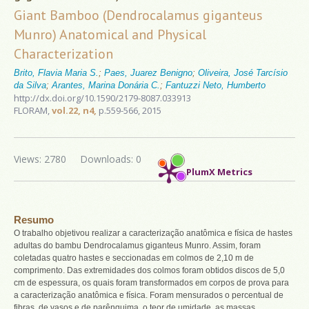
Giant Bamboo (Dendrocalamus giganteus
Munro) Anatomical and Physical
Characterization
Brito, Flavia Maria S.
;
Paes, Juarez Benigno
;
Oliveira, José Tarcísio
da Silva
;
Arantes, Marina Donária C.
;
Fantuzzi Neto, Humberto
http://dx.doi.org/10.1590/2179-8087.033913
FLORAM,
vol.22, n4,
p.559-566, 2015
Views: 2780
Downloads: 0
PlumX Metrics
Resumo
O trabalho objetivou realizar a caracterização anatômica e física de hastes
adultas do bambu Dendrocalamus giganteus Munro. Assim, foram
coletadas quatro hastes e seccionadas em colmos de 2,10 m de
comprimento. Das extremidades dos colmos foram obtidos discos de 5,0
cm de espessura, os quais foram transformados em corpos de prova para
a caracterização anatômica e física. Foram mensurados o percentual de
fibras, de vasos e de parênquima, o teor de umidade, as massas