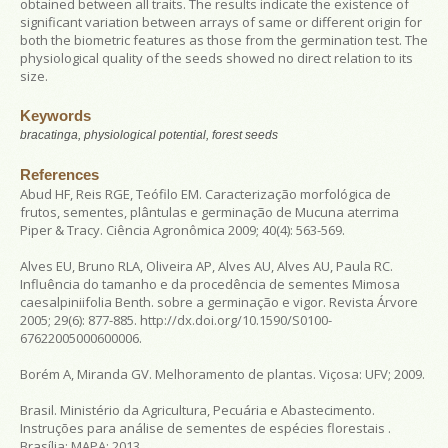
obtained between all traits. The results indicate the existence of
significant variation between arrays of same or different origin for
both the biometric features as those from the germination test. The
physiological quality of the seeds showed no direct relation to its
size.
Keywords
bracatinga, physiological potential, forest seeds
References
Abud HF, Reis RGE, Teófilo EM. Caracterização morfológica de
frutos, sementes, plântulas e germinação de Mucuna aterrima
Piper & Tracy.
Ciência Agronômica
2009; 40(4): 563-569.
Alves EU, Bruno RLA, Oliveira AP, Alves AU, Alves AU, Paula RC.
Influência do tamanho e da procedência de sementes Mimosa
caesalpiniifolia Benth. sobre a germinação e vigor.
Revista Árvore
2005; 29(6): 877-885. http://dx.doi.org/10.1590/S0100-
67622005000600006.
Borém A, Miranda GV.
Melhoramento de plantas
. Viçosa: UFV; 2009.
Brasil. Ministério da Agricultura, Pecuária e Abastecimento.
Instruções para análise de sementes de espécies florestais
.
Brasília: MAPA; 2013.