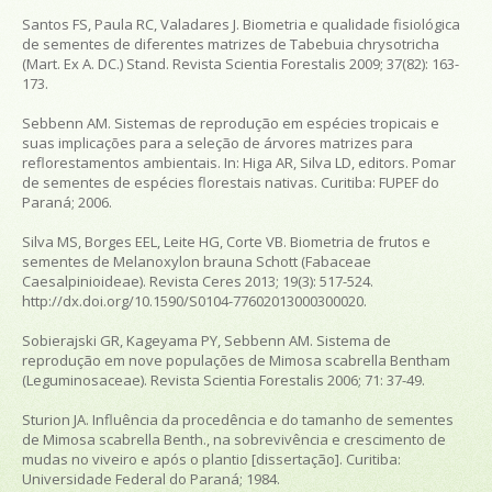
Santos FS, Paula RC, Valadares J. Biometria e qualidade fisiológica
de sementes de diferentes matrizes de Tabebuia chrysotricha
(Mart. Ex A. DC.) Stand.
Revista Scientia Forestalis
2009; 37(82): 163-
173.
Sebbenn AM. Sistemas de reprodução em espécies tropicais e
suas implicações para a seleção de árvores matrizes para
reflorestamentos ambientais. In: Higa AR, Silva LD, editors.
Pomar
de sementes de espécies florestais nativas
. Curitiba: FUPEF do
Paraná; 2006.
Silva MS, Borges EEL, Leite HG, Corte VB. Biometria de frutos e
sementes de Melanoxylon brauna Schott (Fabaceae
Caesalpinioideae).
Revista Ceres
2013; 19(3): 517-524.
http://dx.doi.org/10.1590/S0104-77602013000300020.
Sobierajski GR, Kageyama PY, Sebbenn AM. Sistema de
reprodução em nove populações de
Mimosa scabrella
Bentham
(Leguminosaceae).
Revista Scientia Forestalis
2006; 71: 37-49.
Sturion JA.
Influência da procedência e do tamanho de sementes
de Mimosa scabrella Benth., na sobrevivência e crescimento de
mudas no viveiro e após o plantio
[dissertação]. Curitiba:
Universidade Federal do Paraná; 1984.