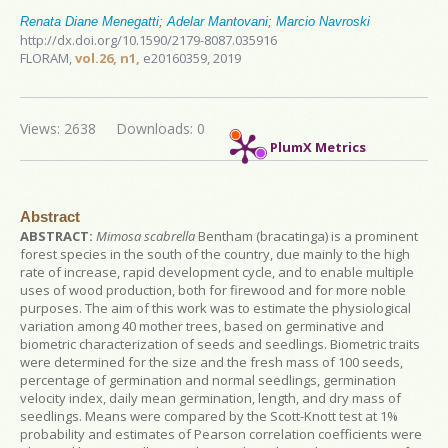
Renata Diane Menegatti
;
Adelar Mantovani
;
Marcio Navroski
http://dx.doi.org/10.1590/2179-8087.035916
FLORAM,
vol.26, n1,
e20160359, 2019
Views: 2638
Downloads: 0
PlumX Metrics
Abstract
ABSTRACT:
Mimosa scabrella
Bentham (bracatinga) is a prominent
forest species in the south of the country, due mainly to the high
rate of increase, rapid development cycle, and to enable multiple
uses of wood production, both for firewood and for more noble
purposes. The aim of this work was to estimate the physiological
variation among 40 mother trees, based on germinative and
biometric characterization of seeds and seedlings. Biometric traits
were determined for the size and the fresh mass of 100 seeds,
percentage of germination and normal seedlings, germination
velocity index, daily mean germination, length, and dry mass of
seedlings. Means were compared by the Scott-Knott test at 1%
probability and estimates of Pearson correlation coefficients were