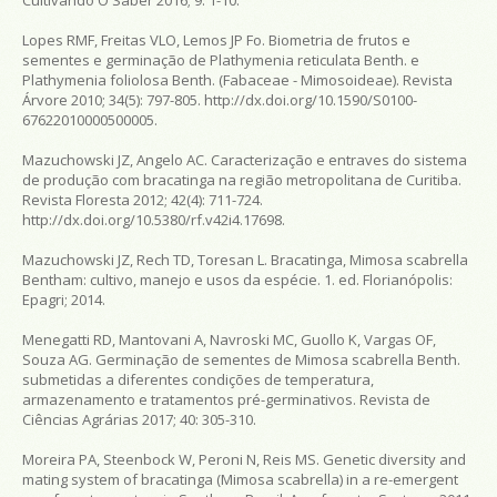
Lopes RMF, Freitas VLO, Lemos JP Fo. Biometria de frutos e
sementes e germinação de Plathymenia reticulata Benth. e
Plathymenia foliolosa Benth. (Fabaceae - Mimosoideae).
Revista
Árvore
2010; 34(5): 797-805. http://dx.doi.org/10.1590/S0100-
67622010000500005.
Mazuchowski JZ, Angelo AC. Caracterização e entraves do sistema
de produção com bracatinga na região metropolitana de Curitiba.
Revista Floresta
2012; 42(4): 711-724.
http://dx.doi.org/10.5380/rf.v42i4.17698.
Mazuchowski JZ, Rech TD, Toresan L.
Bracatinga, Mimosa scabrella
Bentham: cultivo, manejo e usos da espécie
. 1. ed. Florianópolis:
Epagri; 2014.
Menegatti RD, Mantovani A, Navroski MC, Guollo K, Vargas OF,
Souza AG. Germinação de sementes de
Mimosa scabrella
Benth.
submetidas a diferentes condições de temperatura,
armazenamento e tratamentos pré-germinativos.
Revista de
Ciências Agrárias
2017; 40: 305-310.
Moreira PA, Steenbock W, Peroni N, Reis MS. Genetic diversity and
mating system of bracatinga (
Mimosa scabrella
) in a re-emergent