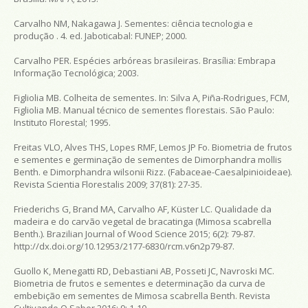
Carvalho NM, Nakagawa J.
Sementes: ciência tecnologia e
produção
. 4. ed. Jaboticabal: FUNEP; 2000.
Carvalho PER.
Espécies arbóreas brasileiras
. Brasília: Embrapa
Informação Tecnológica; 2003.
Figliolia MB. Colheita de sementes. In: Silva A, Piña-Rodrigues, FCM,
Figliolia MB.
Manual técnico de sementes florestais
. São Paulo:
Instituto Florestal; 1995.
Freitas VLO, Alves THS, Lopes RMF, Lemos JP Fo. Biometria de frutos
e sementes e germinação de sementes de Dimorphandra mollis
Benth. e Dimorphandra wilsonii Rizz. (Fabaceae-Caesalpinioideae).
Revista Scientia Florestalis
2009; 37(81): 27-35.
Friederichs G, Brand MA, Carvalho AF, Küster LC. Qualidade da
madeira e do carvão vegetal de bracatinga (
Mimosa scabrella
Benth.).
Brazilian Journal of Wood Science
2015; 6(2): 79-87.
http://dx.doi.org/10.12953/2177-6830/rcm.v6n2p79-87.
Guollo K, Menegatti RD, Debastiani AB, Posseti JC, Navroski MC.
Biometria de frutos e sementes e determinação da curva de
embebição em sementes de
Mimosa scabrella
Benth.
Revista
Cultivando O Saber
2016; 9: 1-10.