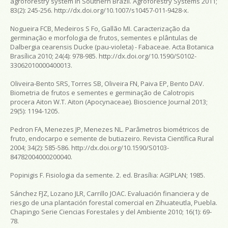
agroforestry system in Southern Brazil.
Agroforestry Systems
2011;
83(2): 245-256. http://dx.doi.org/10.1007/s10457-011-9428-x.
Nogueira FCB, Medeiros S Fo, Gallão MI. Caracterização da
germinação e morfologia de frutos, sementes e plântulas de
Dalbergia cearensis Ducke (pau-violeta) - Fabaceae.
Acta Botanica
Brasílica
2010; 24(4): 978-985. http://dx.doi.org/10.1590/S0102-
33062010000400013.
Oliveira-Bento SRS, Torres SB, Oliveira FN, Paiva EP, Bento DAV.
Biometria de frutos e sementes e germinação de Calotropis
procera Aiton W.T. Aiton (Apocynaceae).
Bioscience Journal
2013;
29(5): 1194-1205.
Pedron FA, Menezes JP, Menezes NL. Parâmetros biométricos de
fruto, endocarpo e semente de butiazeiro.
Revista Científica Rural
2004; 34(2): 585-586. http://dx.doi.org/10.1590/S0103-
84782004000200040.
Popinigis F.
Fisiologia da semente
. 2. ed. Brasília: AGIPLAN; 1985.
Sánchez FJZ, Lozano JLR, Carrillo JOAC. Evaluación financiera y de
riesgo de una plantación forestal comercial en Zihuateutla, Puebla.
Chapingo Serie Ciencias Forestales y del Ambiente
2010; 16(1): 69-
78.