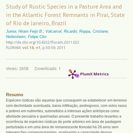
Study of Rustic Species in a Pasture Area and
in the Atlantic Forest Remnants in Piraí, State
of Rio de Janeiro, Brazil
Junior, Hiram Feijó B.
;
Valcarcel, Ricardo
;
Roppa, Cristiane
;
Nettesheim, Felipe Cito
http://dx.doi.org/10.4322/floram.2011.022
FLORAM,
vol.18, n1,
p.50-59, 2011
Views: 2658
Downloads: 1
PlumX Metrics
Resumo
Espécies rústicas são aquelas que conseguem se estabelecer em terrenos
com declividade acentuada, baixa infiltração, pedregosos, com solos rasos
e pobres em nutrientes, submetidos a intensas ações antrópicas como
atividade pecuária e queimadas anuais. O presente trabalho levantou a
ocorrência de espécies rústicas de porte arbóreo em área de pastagem
perturbada e em uma área de remanescente florestal há 28 anos sem
intervenções conservacionistas, analisando a capacidade dessas