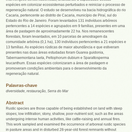
espécies em colonizar ecossistemas perturbados e reiniciar o processo de
regeneração natural. O estudo se desenvolveu na bacia hidrográfica do rio
Cacaria, pertencente ao distrito de Cacaria, município de Piraí, sul do
Estado do Rio de Janeiro. Foram levantados 131 indivíduos arbóreos
pertencentes a 14 espécies e agrupados em 9 famílias, presentes em uma
área de pastagem de aproximadamente 22 ha. Nos remanescentes
florestais, foram levantados, em 10 parcelas de amostragem da
comunidade arbórea (0,1 ha), 130 indivíduos pertencentes a 21 espécies e
13 famílias. As espécies rústicas de maior abundância e que estiveram
presentes nas duas áreas estudadas foram Guarea guidonia,
Tabernaemontana laeta, Peltophorum dubium e Sparattosperma
leucanthum. Essas espécies colonizaram a área de pastagem e
promoveram condições ambientais para o desenvolvimento da
regeneração natural.
Palavras-chave
diversidade, restauração, Serra do Mar
Abstract
Rustic species are those capable of being established on land with steep
slopes; low infiltration; stony, shallow, poor-nutrient soil; such as the areas
undergoing intense human activities, like cattle-raising and annual fires.
This work sampled and examined the occurrence of arboreal rustic species
in pasture areas and in disturbed 28-year-old forest remnants without