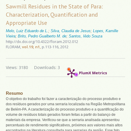
Sawmill Residues in the State of Para:
Characterization, Quantification and
Appropriate Use
Melo, Luiz Eduardo de L.
;
Silva, Claudia de Jesus
;
Lopes, Kamille
Vieira
;
Brito, Pedro Gualberto M. de
;
Santos, Iêdo Souza
http://dx.doi.org/10.4322/floram.2012.012
FLORAM,
vol.19, n1,
p.113-116, 2012
Views: 3180
Downloads: 3
PlumX Metrics
Resumo
O objetivo do trabalho foi fazer a caracterização do processo produtivo e
dos resíduos gerados por uma serraria localizada na Região Metropolitana
de Belém-PA. A caracterização do processo produtivo e a quantificação do
volume de resíduos totais gerados foram feitas a partir do balanço de
materiais da empresa. Verificou-se que a serraria analisada apresentou
percentuais de rendimento significativos, próximos aos valores mais altos
encontrados na literatura consultada para serrarias da região. Esse fato