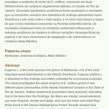
investigou a anatomia do lenho de E. uniflora, crescendo em duas
fitofisionomias do complexo vegetacional atlântico no Estado do Rio de
Janeiro. Dezesseis parâmetros anatômicos foram analisados e revelaram
que os elementos celulares dos indivíduos de restinga apresentam maior
frequência e são mais curtos e mais largos, e os raios mais baixos e largos
do que os dos indivíduos crescendo na Floresta Ombrófila Densa. Os
resultados mostraram como as condições ambientais influenciam a
estrutura anatômica da madeira e indicam variações intraespecíficas da
espécie e de seus mecanismos de adaptação e de sobrevivência no
complexo Mata Atlântica.
Palavras-chave
Myrtaceae, anatomia ecológica, Mata Atlântica
Abstract
Eugenia L. is the most species-rich genus of Myrtaceae, one of the most
important wood plant families in the Atlantic Rainforest. Eugenia uniflora L.
is abundant in the restinga and widely cultivated for economical purposes.
This study investigated the wood anatomy of E. uniflora grown in two
different plant communities of the Atlantic Rainforest complex in the State of
Rio de Janeiro. Sixteen anatomical parameters were analyzed; indicating
that in the trees from the Restinga, the fibers are shorter, vessel-elements
are more frequent, shorter and larger, and rays are lower and wider than
those found in the Dense Ombrophylous Forest. Results showed how