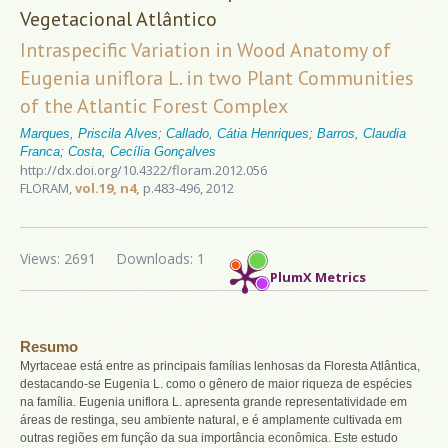
Vegetacional Atlântico
Intraspecific Variation in Wood Anatomy of
Eugenia uniflora L. in two Plant Communities
of the Atlantic Forest Complex
Marques, Priscila Alves
;
Callado, Cátia Henriques
;
Barros, Claudia
Franca
;
Costa, Cecília Gonçalves
http://dx.doi.org/10.4322/floram.2012.056
FLORAM,
vol.19, n4,
p.483-496, 2012
Views: 2691
Downloads: 1
PlumX Metrics
Resumo
Myrtaceae está entre as principais famílias lenhosas da Floresta Atlântica,
destacando-se Eugenia L. como o gênero de maior riqueza de espécies
na família. Eugenia uniflora L. apresenta grande representatividade em
áreas de restinga, seu ambiente natural, e é amplamente cultivada em
outras regiões em função da sua importância econômica. Este estudo