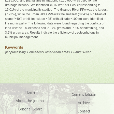
(1:25.000) and planialtimetric mapping (1:10.000) was used for the
drainage network. We identified 40.02 km2 of PPAs, corresponding to
15.01% of the municipality studied. The Guandu River PPA was the largest
(7.23%), while the urban lakes PPA was the smallest (0.04%). No PPAs of
slope (<40°) or hill top (slope <25° with altitude <100 m) were identified in
the municipality. The following data were found regarding the conflicts of
land use: 58.1% exposed soil, 21.7% grassland, 7.8% sand/mining, and
3.9% urban area. Results indicate the efficiency of geotecnhology in
municipal management.
Keywords
geoprocessing, Permanent Preservation Areas, Guandu River
Home
Current Edition
About the Journal
Archive
Editorial Board
Contact