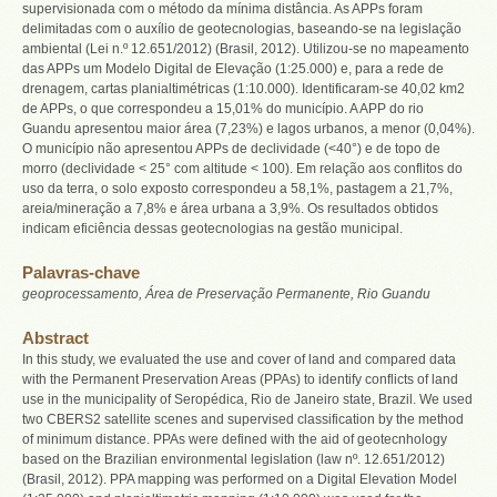
supervisionada com o método da mínima distância. As APPs foram
delimitadas com o auxílio de geotecnologias, baseando-se na legislação
ambiental (Lei n.º 12.651/2012) (Brasil, 2012). Utilizou-se no mapeamento
das APPs um Modelo Digital de Elevação (1:25.000) e, para a rede de
drenagem, cartas planialtimétricas (1:10.000). Identificaram-se 40,02 km2
de APPs, o que correspondeu a 15,01% do município. A APP do rio
Guandu apresentou maior área (7,23%) e lagos urbanos, a menor (0,04%).
O município não apresentou APPs de declividade (<40°) e de topo de
morro (declividade < 25° com altitude < 100). Em relação aos conflitos do
uso da terra, o solo exposto correspondeu a 58,1%, pastagem a 21,7%,
areia/mineração a 7,8% e área urbana a 3,9%. Os resultados obtidos
indicam eficiência dessas geotecnologias na gestão municipal.
Palavras-chave
geoprocessamento, Área de Preservação Permanente, Rio Guandu
Abstract
In this study, we evaluated the use and cover of land and compared data
with the Permanent Preservation Areas (PPAs) to identify conflicts of land
use in the municipality of Seropédica, Rio de Janeiro state, Brazil. We used
two CBERS2 satellite scenes and supervised classification by the method
of minimum distance. PPAs were defined with the aid of geotecnhology
based on the Brazilian environmental legislation (law nº. 12.651/2012)
(Brasil, 2012). PPA mapping was performed on a Digital Elevation Model