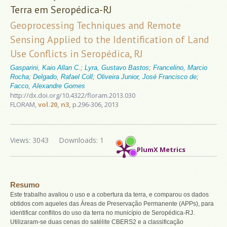
Terra em Seropédica-RJ
Geoprocessing Techniques and Remote
Sensing Applied to the Identification of Land
Use Conflicts in Seropédica, RJ
Gasparini, Kaio Allan C.
;
Lyra, Gustavo Bastos
;
Francelino, Marcio
Rocha
;
Delgado, Rafael Coll
;
Oliveira Junior, José Francisco de
;
Facco, Alexandre Gomes
http://dx.doi.org/10.4322/floram.2013.030
FLORAM,
vol.20, n3,
p.296-306, 2013
Views: 3043
Downloads: 1
PlumX Metrics
Resumo
Este trabalho avaliou o uso e a cobertura da terra, e comparou os dados
obtidos com aqueles das Áreas de Preservação Permanente (APPs), para
identificar conflitos do uso da terra no município de Seropédica-RJ.
Utilizaram-se duas cenas do satélite CBERS2 e a classificação