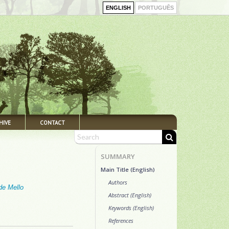
ENGLISH
PORTUGUÊS
HIVE
CONTACT
SUMMARY
Main Title (English)
Authors
de Mello
Abstract (English)
Keywords (English)
References