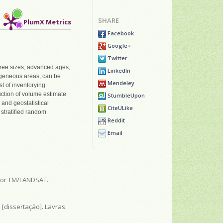
SHARE
PlumX Metrics
Facebook
Google+
Twitter
tree sizes, advanced ages,
LinkedIn
rogeneous areas, can be
Mendeley
t of inventorying.
duction of volume estimate
StumbleUpon
and geostatistical
CiteULike
 stratified random
Reddit
Email
nsor TM/LANDSAT.
s
[dissertação]. Lavras: