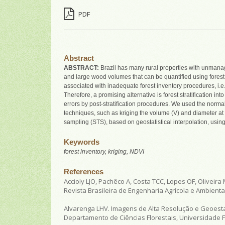
PDF
Abstract
ABSTRACT:
Brazil has many rural properties with unmanag
and large wood volumes that can be quantified using forest 
associated with inadequate forest inventory procedures, i.e.
Therefore, a promising alternative is forest stratification 
errors by post-stratification procedures. We used the norm
techniques, such as kriging the volume (V) and diameter at
sampling (STS), based on geostatistical interpolation, usin
Keywords
forest inventory, kriging, NDVI
References
Accioly LJO, Pachêco A, Costa TCC, Lopes OF, Olivei
Revista Brasileira de Engenharia Agrícola e Ambienta
Alvarenga LHV.
Imagens de Alta Resolução e Geoestat
Departamento de Ciências Florestais, Universidade F