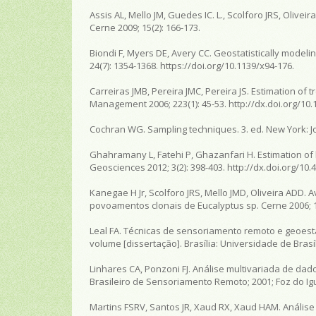
Assis AL, Mello JM, Guedes IC. L., Scolforo JRS, Olive
Cerne
2009; 15(2): 166-173.
Biondi F, Myers DE, Avery CC. Geostatistically modeli
24(7): 1354-1368. https://doi.org/10.1139/x94-176.
Carreiras JMB, Pereira JMC, Pereira JS. Estimation o
Management
2006; 223(1): 45-53. http://dx.doi.org/10
Cochran WG.
Sampling techniques
. 3. ed. New York: 
Ghahramany L, Fatehi P, Ghazanfari H. Estimation of 
Geosciences
2012; 3(2): 398-403. http://dx.doi.org/10.
Kanegae H Jr, Scolforo JRS, Mello JMD, Oliveira ADD. 
povoamentos clonais de Eucalyptus sp.
Cerne
2006; 1
Leal FA.
Técnicas de sensoriamento remoto e geoestat
volume
[dissertação]. Brasília: Universidade de Brasíl
Linhares CA, Ponzoni FJ. Análise multivariada de da
Brasileiro de Sensoriamento Remoto
; 2001; Foz do I
Martins FSRV, Santos JR, Xaud RX, Xaud HAM. Anális