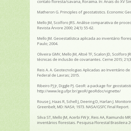
contato floresta/savana, Roraima. In:
Anais do XV Si
Matheron G. Principles of geostatistics.
Economic Geo
Mello JM, Scolforo JRS. Análise comparativa de pr
Revista Árvore
2000; 24(1): 55-62.
Mello JM.
Geoestatística aplicada ao inventário flores
Paulo; 2004.
Oliveira GMV, Mello JM, Altoé TF, Scalon JD, Scolforo 
técnicas de inclusão de covariantes.
Cerne
2015; 21(
Reis A. A.
Geotecnologias Aplicadas ao Inventário de
Federal de Lavras; 2015.
Ribeiro PJ Jr, Diggle PJ. GeoR: a package for geostatist
http://www.leg.ufpr.br/geoR/geoRdoc/vignette/
Rouse J, Haas R, Schell J, Deering D, Harlan J. Monit
Greenbelt, MD: NASA; 1973. NASA/GSFC Final Report.
Silva ST, Mello JM, Acerbi FW Jr, Reis AA, Raimundo 
inventários florestais.
Pesquisa Florestal Brasileira
20