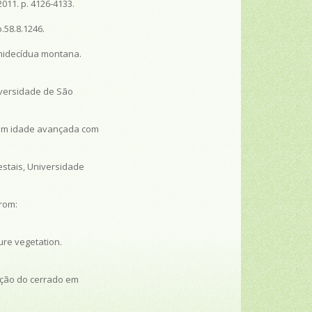
 2011. p. 4126-4133.
.58.8.1246.
emidecídua montana.
niversidade de São
em idade avançada com
estais, Universidade
from:
ure vegetation.
cação do cerrado em