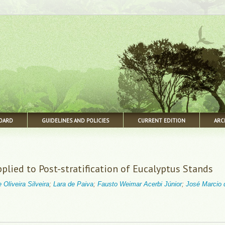
BOARD
GUIDELINES AND POLICIES
CURRENT EDITION
ARC
lied to Post-stratification of Eucalyptus Stands
Oliveira Silveira
;
Lara de Paiva
;
Fausto Weimar Acerbi Júnior
;
José Marcio 