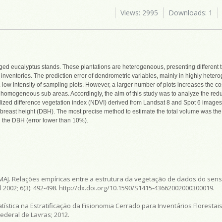
Views: 2995
Downloads: 1
ed eucalyptus stands. These plantations are heterogeneous, presenting different 
inventories. The prediction error of dendrometric variables, mainly in highly hete
 low intensity of sampling plots. However, a larger number of plots increases the cos
into homogeneous sub areas. Accordingly, the aim of this study was to analyze the re
alized difference vegetation index (NDVI) derived from Landsat 8 and Spot 6 images 
 breast height (DBH). The most precise method to estimate the total volume was the
g the DBH (error lower than 10%).
ra MAJ. Relações empíricas entre a estrutura da vegetação de dados do se
l
2002; 6(3): 492-498. http://dx.doi.org/10.1590/S1415-43662002000300019.
ística na Estratificação da Fisionomia Cerrado para Inventários Florestai
ederal de Lavras; 2012.