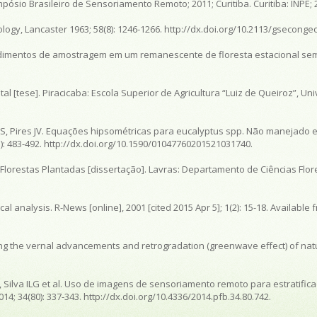
mpósio Brasileiro de Sensoriamento Remoto
; 2011; Curitiba. Curitiba: INPE;
logy, Lancaster
1963; 58(8): 1246-1266. http://dx.doi.org/10.2113/gsecongeo
ocedimentos de amostragem em um remanescente de floresta estacional s
tal
[tese]. Piracicaba: Escola Superior de Agricultura “Luiz de Queiroz”, U
JRS, Pires JV. Equações hipsométricas para
eucalyptus
spp. Não manejado 
3): 483-492. http://dx.doi.org/10.1590/01047760201521031740.
 Florestas Plantadas
[dissertação]. Lavras: Departamento de Ciências Flor
ical analysis.
R-News
[online], 2001 [cited 2015 Apr 5]; 1(2): 15-18. Available 
oring the vernal advancements and retrogradation (greenwave effect) of nat
MR, Silva ILG et al. Uso de imagens de sensoriamento remoto para estratifi
14; 34(80): 337-343. http://dx.doi.org/10.4336/2014.pfb.34.80.742.