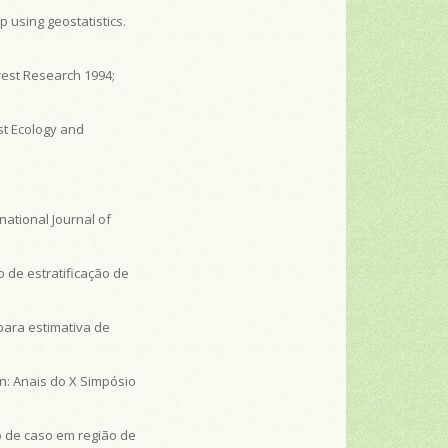
p using geostatistics.
rest Research
1994;
st Ecology and
rnational Journal of
o de estratificação de
para estimativa de
In:
Anais do X Simpósio
o de caso em região de