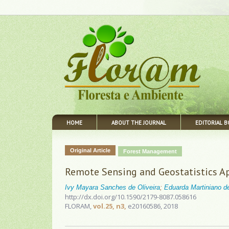
HOME
ABOUT THE JOURNAL
EDITORIAL 
Original Article
Forest Management
Remote Sensing and Geostatistics App
Ivy Mayara Sanches de Oliveira
;
Eduarda Martiniano de 
http://dx.doi.org/10.1590/2179-8087.058616
FLORAM,
vol.25, n3,
e20160586, 2018