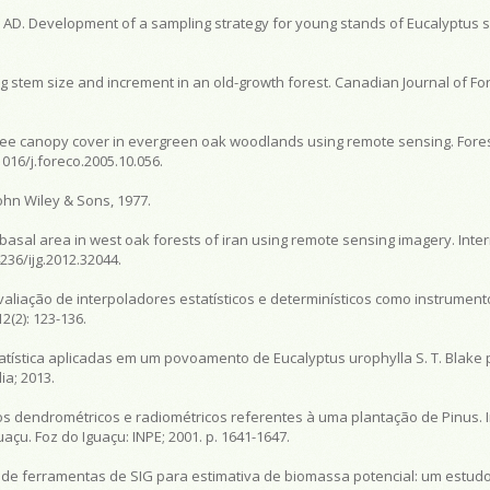
ira AD. Development of a sampling strategy for young stands of Eucalyptus s
ng stem size and increment in an old-growth forest.
Canadian Journal of Fo
f tree canopy cover in evergreen oak woodlands using remote sensing.
Fore
.1016/j.foreco.2005.10.056.
John Wiley & Sons, 1977.
basal area in west oak forests of iran using remote sensing imagery.
Inte
4236/ijg.2012.32044.
Avaliação de interpoladores estatísticos e determinísticos como instrument
2(2): 123-136.
ística aplicadas em um povoamento de Eucalyptus urophylla S. T. Blake 
ia; 2013.
dos dendrométricos e radiométricos referentes à uma plantação de Pinus. 
guaçu. Foz do Iguaçu: INPE; 2001. p. 1641-1647.
e de ferramentas de SIG para estimativa de biomassa potencial: um estud