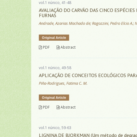
vol.1 núnico, 41-48
AVALIAÇÃO DO CARVÃO DAS CINCO ESPÉCIES
FURNAS
Andrade, Azarias Machado de; Ragozzini, Pedro Elcio A.; Ne
Original Article
PDF
Abstract
vol.1 núnico, 49-58
APLICAÇÃO DE CONCEITOS ECOLÓGICOS PAR
Piña-Rodrigues, Fatima C. M.
Original Article
PDF
Abstract
vol.1 núnico, 59-63
LIGNINA DE BJORKMAN (Um método de degrad